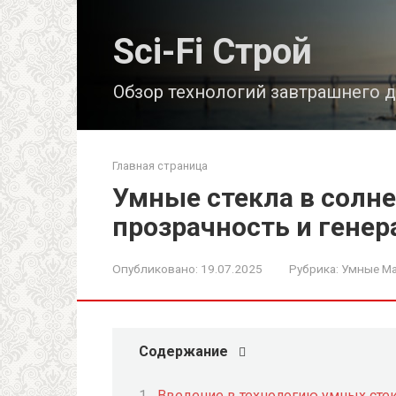
Перейти
к
Sci-Fi Строй
контенту
Обзор технологий завтрашнего 
Главная страница
Умные стекла в солне
прозрачность и генер
Опубликовано:
19.07.2025
Рубрика:
Умные М
Содержание
Введение в технологию умных стек