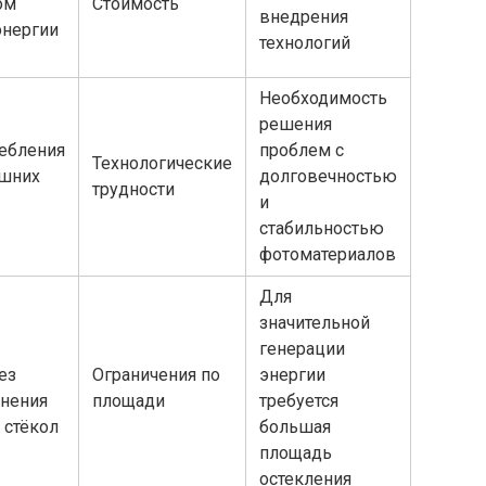
ом
Стоимость
внедрения
энергии
технологий
Необходимость
решения
ебления
проблем с
Технологические
ешних
долговечностью
трудности
и
стабильностью
фотоматериалов
Для
значительной
генерации
ез
Ограничения по
энергии
нения
площади
требуется
 стёкол
большая
площадь
остекления