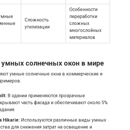
Особенности
«умные
переработки
Сложность
менные
сложных
утилизации
многослойных
материалов
 умных солнечных окон в мире
ряют умные солнечные окна в коммерческие и
примеров:
lt:
В здании применяются прозрачные
окрывают часть фасада и обеспечивают около 5%
здания.
 Hikarie:
Используются различные виды умных
ества для снижения затрат на освещение и