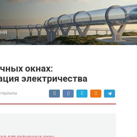
дня
чных окнах:
ация электричества
атериалы
ол для солнечных окон