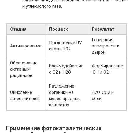
и углекислого газа.
Стадия
Процесс
Результат
Генерация
Поглощение UV
Активирование
электронов и
света TiO2
дырок
Образование
Взаимодействие
Формирование
активных
с O2 и H2O
·OH и O2-
радикалов
Разложение
Окисление
органики на
H2O, CO2 и
загрязнителей
менее вредные
соли
вещества
Применение фотокаталитических