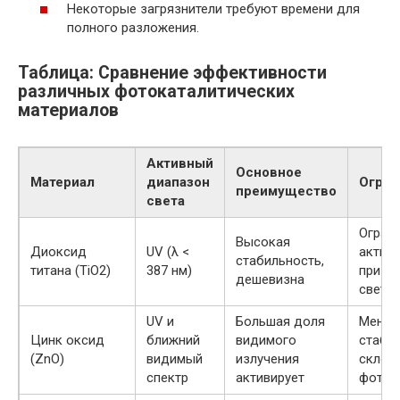
Некоторые загрязнители требуют времени для
полного разложения.
Таблица: Сравнение эффективности
различных фотокаталитических
материалов
Активный
Основное
Материал
диапазон
Огран
преимущество
света
Огран
Высокая
Диоксид
UV (λ <
актив
стабильность,
титана (TiO2)
387 нм)
при в
дешевизна
свете
UV и
Большая доля
Меньш
Цинк оксид
ближний
видимого
стабил
(ZnO)
видимый
излучения
склон
спектр
активирует
фоток