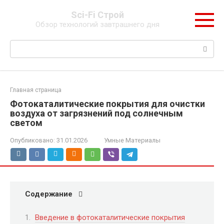
Перейти
Sci-Fi Строй
к
Обзор технологий завтрашнего дня
контенту
Поиск:
Главная страница
Фотокаталитические покрытия для очистки
воздуха от загрязнений под солнечным
светом
Опубликовано:
31.01.2026
Умные Материалы
Содержание
Введение в фотокаталитические покрытия