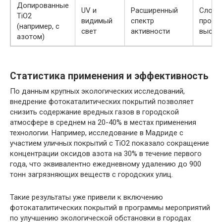
Допированные
UV и
Расширенный
Сложн
TiO2
видимый
спектр
произ
(например, с
свет
активности
высок
азотом)
Статистика применения и эффективность
По данным крупных экологических исследований,
внедрение фотокаталитических покрытий позволяет
снизить содержание вредных газов в городской
атмосфере в среднем на 20-40% в местах применения
технологии. Например, исследование в Мадриде с
участием уличных покрытий с TiO2 показало сокращение
концентрации оксидов азота на 30% в течение первого
года, что эквивалентно ежедневному удалению до 900
тонн загрязняющих веществ с городских улиц.
Такие результаты уже привели к включению
фотокаталитических покрытий в программы мероприятий
по улучшению экологической обстановки в городах