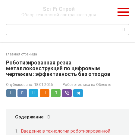
Перейти
Sci-Fi Строй
к
Обзор технологий завтрашнего дня
контенту
Поиск:
Главная страница
Роботизированная резка
металлоконструкций по цифровым
чертежам: эффективность без отходов
Опубликовано:
18.01.2026
Робототехника на Объекте
Содержание
Введение в технологии роботизированной