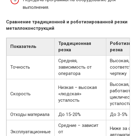
выполнения.
Сравнение традиционной и роботизированной резки
металлоконструкций
Традиционная
Роботизир
Показатель
резка
резка
Средняя,
Высокая, то
Точность
зависимость от
соответств
оператора
чертежу
Высокая, р
Низкая – высокая
работают
Скорость
«людская»
циклически
усталость
усталости
Отходы материала
До 15-20%
До 3-5%
Средние – зависит
Ниже за счё
Эксплуатационные
от
автоматиза