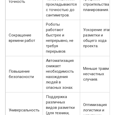
точность
прокладываются
строительства и
с точностью до
планирования.
сантиметров.
Роботы
работают
Ускорение этапа
Сокращение
быстрее и
разметки и
времени работ
непрерывно, не
общего хода
требуя
проекта.
перерывов.
Автоматизация
снижает
Меньше травм и
Повышение
необходимость
несчастных
безопасности
нахождения
случаев.
людей в
опасных зонах.
Поддержка
различных
Оптимизация
видов разметки
Универсальность
логистики и
(для техники,