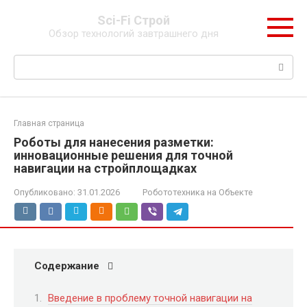
Перейти
Sci-Fi Строй
к
Обзор технологий завтрашнего дня
контенту
Поиск:
Главная страница
Роботы для нанесения разметки:
инновационные решения для точной
навигации на стройплощадках
Опубликовано:
31.01.2026
Робототехника на Объекте
Содержание
Введение в проблему точной навигации на