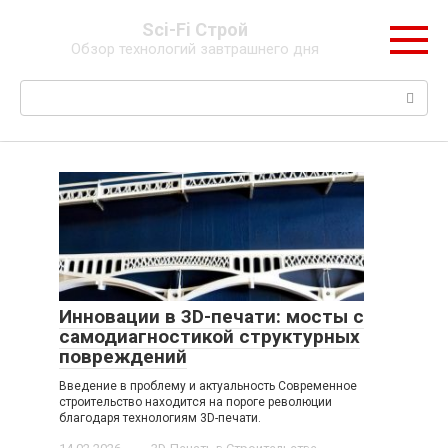
Перейти
Sci-Fi Строй
к
Обзор технологий завтрашнего дня
контенту
Поиск:
Инновации в 3D-печати: мосты с
самодиагностикой структурных
повреждений
Введение в проблему и актуальность Современное
строительство находится на пороге революции
благодаря технологиям 3D-печати.