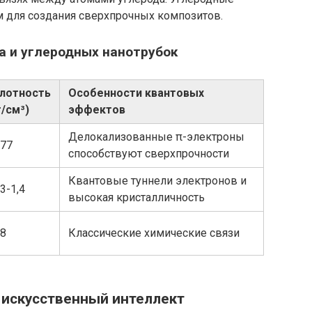
м для создания сверхпрочных композитов.
а и углеродных нанотрубок
лотность
Особенности квантовых
г/см³)
эффектов
Делокализованные π-электроны
,77
способствуют сверхпрочности
Квантовые туннели электронов и
,3-1,4
высокая кристалличность
,8
Классические химические связи
 искусственный интеллект