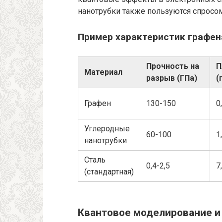
нанотрубки также пользуются спросо
Пример характеристик графен
Прочность на
П
Материал
разрыв (ГПа)
(
Графен
130-150
0
Углеродные
60-100
1
нанотрубки
Сталь
0,4-2,5
7
(стандартная)
Квантовое моделирование и