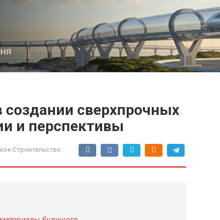
дня
 создании сверхпрочных
ии и перспективы
кое Строительство
 материалы будущего