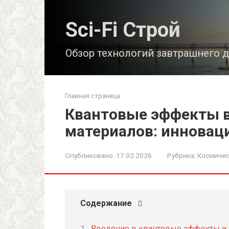
Перейти
к
Sci-Fi Строй
контенту
Обзор технологий завтрашнего 
Главная страница
Квантовые эффекты в
материалов: инновац
Опубликовано:
17.02.2026
Рубрика:
Космичес
Содержание
Введение в квантовые эффекты и