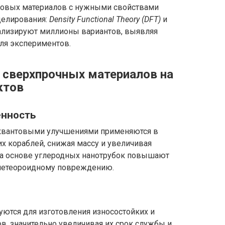
новых материалов с нужными свойствами
делирования:
Density Functional Theory (DFT)
и
ализируют миллионы вариантов, выявляя
ля экспериментов.
 сверхпрочных материалов на
ктов
нность
 квантовыми улучшениями применяются в
х кораблей, снижая массу и увеличивая
на основе углеродных нанотрубок повышают
метеороидному повреждению.
уются для изготовления износостойких и
в, значительно увеличивая их срок службы и