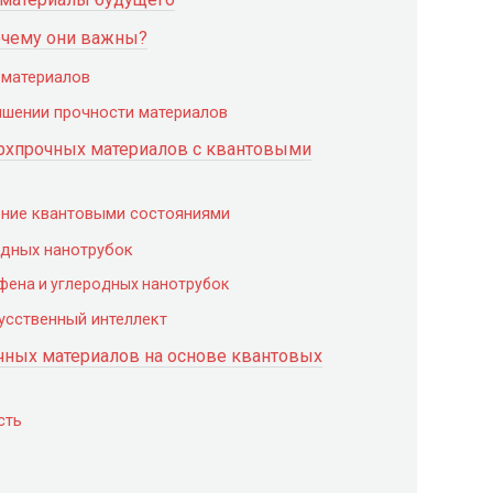
очему они важны?
 материалов
чшении прочности материалов
ерхпрочных материалов с квантовыми
ение квантовыми состояниями
одных нанотрубок
фена и углеродных нанотрубок
усственный интеллект
ных материалов на основе квантовых
сть