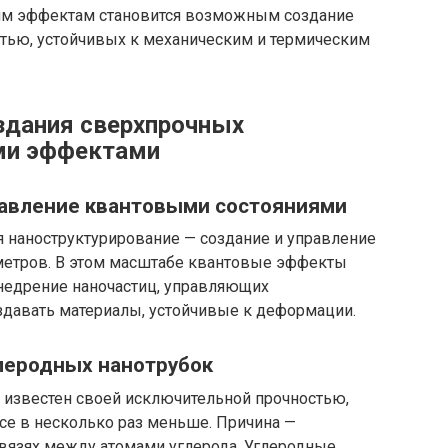
тим эффектам становится возможным создание
тью, устойчивых к механическим и термическим
здания сверхпрочных
ми эффектами
равление квантовыми состояниями
 наноструктурирование — создание и управление
ометров. В этом масштабе квантовые эффекты
недрение наночастиц, управляющих
давать материалы, устойчивые к деформации.
глеродных нанотрубок
 известен своей исключительной прочностью,
се в несколько раз меньше. Причина —
вязях между атомами углерода. Углеродные