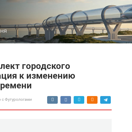
дня
лект городского
ация к изменению
времени
 с Футурологами