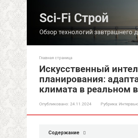
Перейти
к
Sci-Fi Строй
контенту
Обзор технологий завтрашнего 
Главная страница
Искусственный интел
планирования: адапт
климата в реальном 
Опубликовано:
24.11.2024
Рубрика:
Интервью
Содержание