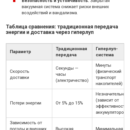
Безопасность и устойчивость.
Закрытая
вакуумная система снижает риски внешних
воздействий и вандализма.
Таблица сравнения: традиционная передача
энергии и доставка через гиперлуп
Традиционная
Гиперлуп-
Параметр
передача
система
Минуты
Секунды —
Скорость
(физический
часы
доставки
транспорт
(электричество)
накопителей)
Незначительные
(зависит от
Потери энергии
От 5% до 15%
эффективности
аккумуляторов)
Зависимость от
погоды и внешних
Высокая
Минимальная