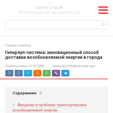
Перейти
Sci-Fi Строй
к
Обзор технологий завтрашнего дня
контенту
Поиск:
Главная страница
Гиперлуп-система: инновационный способ
доставки возобновляемой энергии в города
Опубликовано:
01.02.2026
Гиперлуп и Инфраструктура
Содержание
Введение в проблему транспортировки
возобновляемой энергии