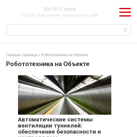
Перейти
Sci-Fi Строй
к
Обзор технологий завтрашнего дня
контенту
Поиск:
Главная страница
»
Робототехника на Объекте
Робототехника на Объекте
Автоматические системы
вентиляции туннелей:
обеспечение безопасности и