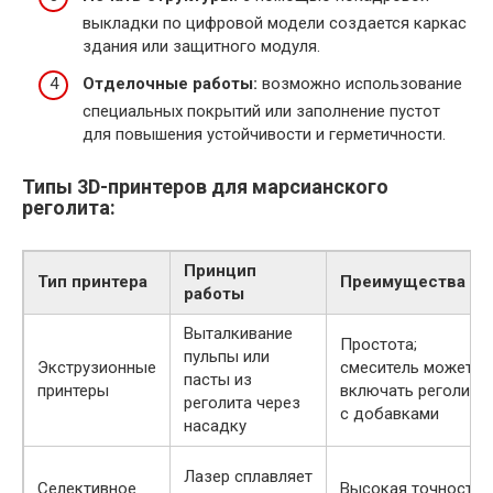
выкладки по цифровой модели создается каркас
здания или защитного модуля.
Отделочные работы:
возможно использование
специальных покрытий или заполнение пустот
для повышения устойчивости и герметичности.
Типы 3D-принтеров для марсианского
реголита:
Принцип
Тип принтера
Преимущества
работы
Выталкивание
Простота;
пульпы или
Экструзионные
смеситель может
пасты из
принтеры
включать реголит
реголита через
с добавками
насадку
Лазер сплавляет
Селективное
Высокая точность;