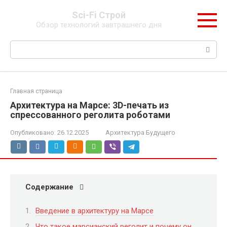
Перейти
Sci-Fi Строй
к
Обзор технологий завтрашнего дня
контенту
Поиск:
Главная страница
Архитектура на Марсе: 3D-печать из
спрессованного реголита роботами
Опубликовано:
26.12.2025
Архитектура Будущего
Содержание
Введение в архитектуру на Марсе
Что такое марсианский реголит и почему он