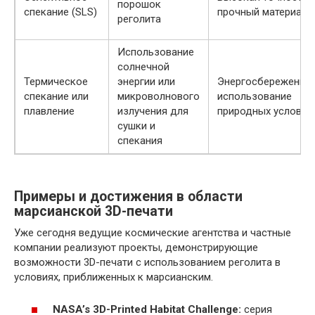
порошок
спекание (SLS)
прочный материал
реголита
Использование
солнечной
Термическое
энергии или
Энергосбережение;
спекание или
микроволнового
использование
плавление
излучения для
природных условий
сушки и
спекания
Примеры и достижения в области
марсианской 3D-печати
Уже сегодня ведущие космические агентства и частные
компании реализуют проекты, демонстрирующие
возможности 3D-печати с использованием реголита в
условиях, приближенных к марсианским.
NASA’s 3D-Printed Habitat Challenge:
серия